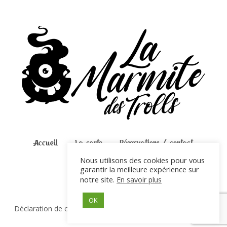
Accueil
La carte
Réservations / contact
Bon cadeau
Nous utilisons des cookies pour vous
garantir la meilleure expérience sur
notre site.
En savoir plus
OK
Déclaration de confidentialité
/ © 2020 La marmite des trolls